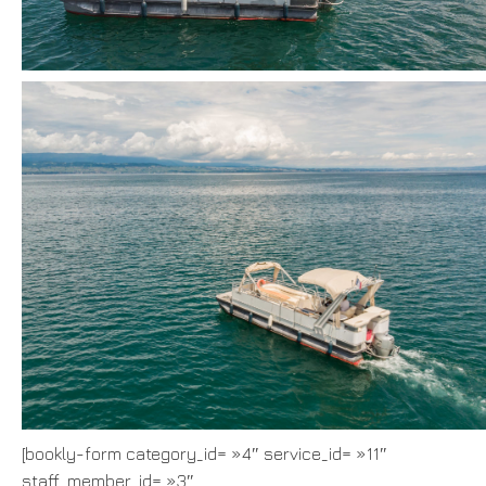
[bookly-form category_id= »4″ service_id= »11″
staff_member_id= »3″